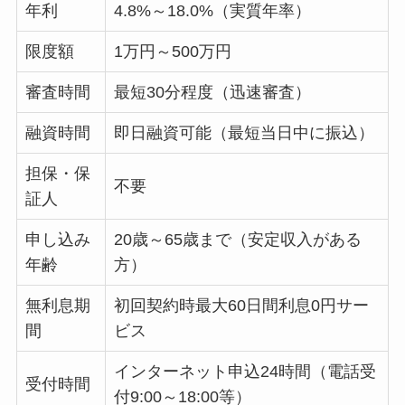
年利
4.8%～18.0%（実質年率）
限度額
1万円～500万円
審査時間
最短30分程度（迅速審査）
融資時間
即日融資可能（最短当日中に振込）
担保・保
不要
証人
申し込み
20歳～65歳まで（安定収入がある
年齢
方）
無利息期
初回契約時最大60日間利息0円サー
間
ビス
インターネット申込24時間（電話受
受付時間
付9:00～18:00等）