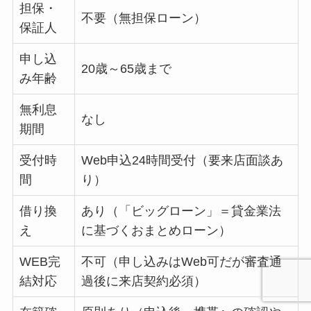
担保・
不要（無担保ローン）
保証人
申し込
20歳～65歳まで
み年齢
無利息
なし
期間
受付時
Web申込24時間受付（要来店面談あ
間
り）
借り換
あり（「ビッグローン」＝貸金業法
え
に基づくおまとめローン）
WEB完
不可（申し込みはWeb可だが審査通
結対応
過後に来店契約必須）