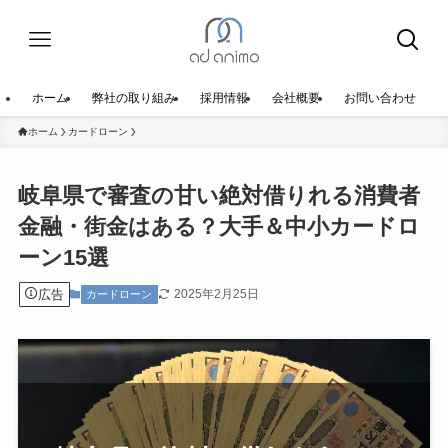
ホーム
弊社の取り組み
採用情報
会社概要
お問い合わせ
ホーム
カードローン
岐阜県で審査の甘い絶対借りれる消費者
金融・街金はある？大手＆中小カードロ
ーン15選
広告
2025年2月25日
カードローン