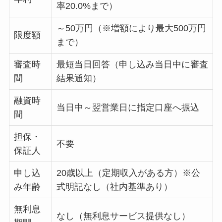
率20.0%まで）
～50万円（※増額により最大500万円
限度額
まで）
審査時
最短当日回答（申し込み当日中に審査
間
結果通知）
融資時
当日中～翌営業日に指定口座へ振込
間
担保・
不要
保証人
申し込
20歳以上（定期収入がある方）※公
み年齢
式明記なし（社内基準あり）
無利息
なし（無利息サービス提供なし）