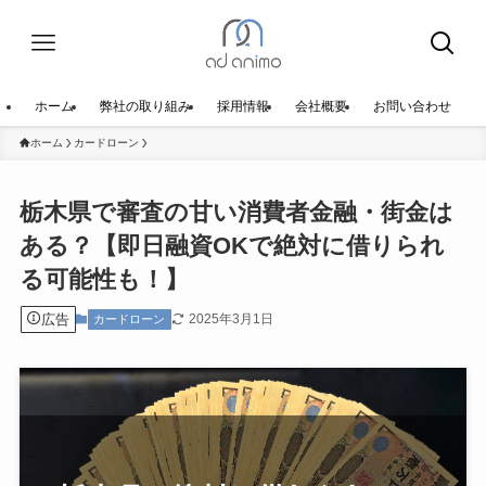
ホーム
弊社の取り組み
採用情報
会社概要
お問い合わせ
ホーム
カードローン
栃木県で審査の甘い消費者金融・街金は
ある？【即日融資OKで絶対に借りられ
る可能性も！】
広告
2025年3月1日
カードローン