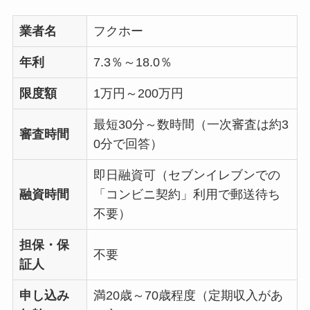
業者名
フクホー
年利
7.3％～18.0％
限度額
1万円～200万円
最短30分～数時間（一次審査は約3
審査時間
0分で回答）
即日融資可（セブンイレブンでの
融資時間
「コンビニ契約」利用で郵送待ち
不要）
担保・保
不要
証人
申し込み
満20歳～70歳程度（定期収入があ